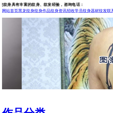
身具有丰富的纹身、纹发经验，咨询电话：15933793218
网站首页
黑龙纹身
纹身作品
纹身资讯
招收学员
纹身器材
纹发
联