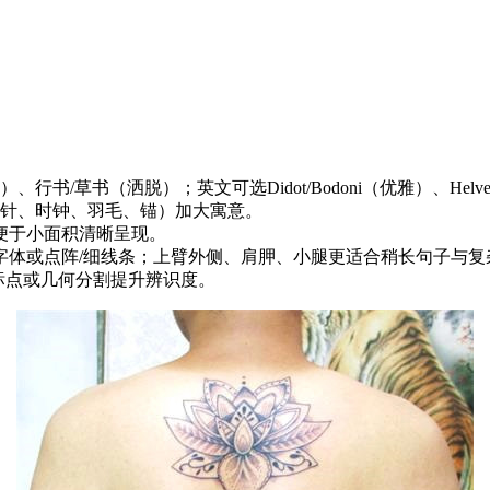
书（洒脱）；英文可选Didot/Bodoni（优雅）、Helvetic
南针、时钟、羽毛、锚）加大寓意。
，便于小面积清晰呈现。
字体或点阵/细线条；上臂外侧、肩胛、小腿更适合稍长句子与复
标点或几何分割提升辨识度。