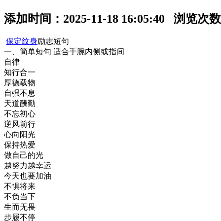
添加时间：2025-11-18 16:05:40 浏览次
保定纹身
励志短句
一、简单短句 适合手腕内侧或指间
自律
知行合一
厚德载物
自强不息
天道酬勤
不忘初心
逆风前行
心向阳光
保持热爱
做自己的光
越努力越幸运
今天也要加油
不惧将来
不负当下
生而无畏
步履不停