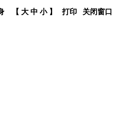
纹身 【
大
中
小
】
打印
关闭窗口