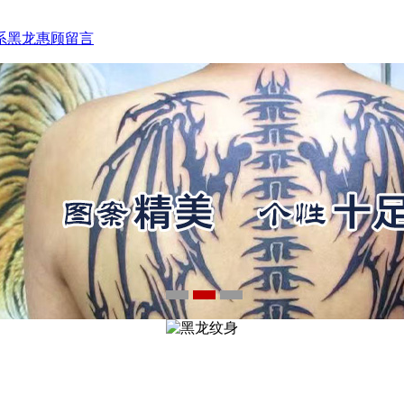
电话：15933793218
系黑龙
惠顾留言