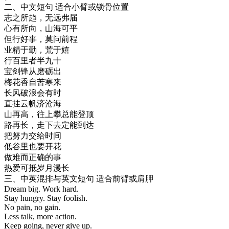
二、中文短句 适合小臂或锁骨位置
志之所趋，无远弗届
心有所向，山海可平
但行好事，莫问前程
业精于勤，荒于嬉
行百里者半九十
宝剑锋从磨砺出
梅花香自苦寒来
长风破浪会有时
直挂云帆济沧海
山再高，往上攀总能登顶
路再长，走下去定能到达
把努力交给时间
低谷里也要开花
做难而正确的事
热爱可抵岁月漫长
三、中英混排与英文短句 适合前臂或肩胛
Dream big. Work hard.
Stay hungry. Stay foolish.
No pain, no gain.
Less talk, more action.
Keep going, never give up.