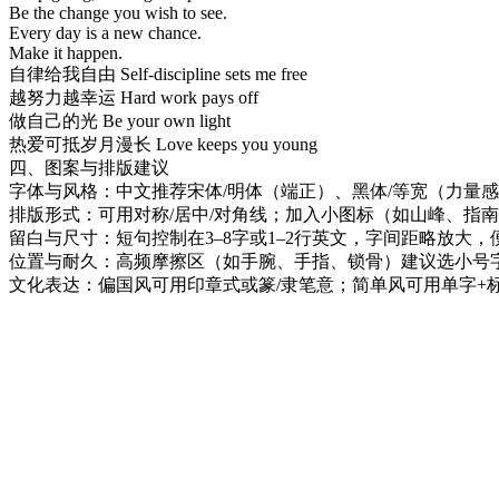
Be the change you wish to see.
Every day is a new chance.
Make it happen.
自律给我自由 Self-discipline sets me free
越努力越幸运 Hard work pays off
做自己的光 Be your own light
热爱可抵岁月漫长 Love keeps you young
四、图案与排版建议
字体与风格：中文推荐宋体/明体（端正）、黑体/等宽（力量感）、行书/草
排版形式：可用对称/居中/对角线；加入小图标（如山峰、指
留白与尺寸：短句控制在3–8字或1–2行英文，字间距略放大
位置与耐久：高频摩擦区（如手腕、手指、锁骨）建议选小号
文化表达：偏国风可用印章式或篆/隶笔意；简单风可用单字+