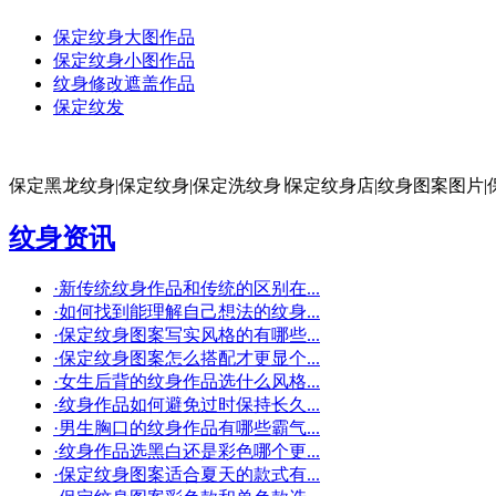
保定纹身大图作品
保定纹身小图作品
纹身修改遮盖作品
保定纹发
保定黑龙纹身|保定纹身|保定洗纹身∣保定纹身店|纹身图案图片|
纹身资讯
·
新传统纹身作品和传统的区别在...
·
如何找到能理解自己想法的纹身...
·
保定纹身图案写实风格的有哪些...
·
保定纹身图案怎么搭配才更显个...
·
女生后背的纹身作品选什么风格...
·
纹身作品如何避免过时保持长久...
·
男生胸口的纹身作品有哪些霸气...
·
纹身作品选黑白还是彩色哪个更...
·
保定纹身图案适合夏天的款式有...