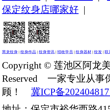
保定纹身店哪家好
|
黑龙纹身
|
纹身作品
|
纹身资讯
|
招收学员
|
纹身器材
|
纹发
|
联
Copyright © 莲池区阿龙美容
Reserved 一家专业
顾！
冀ICP备202404817
地址：保定市裕华西路41