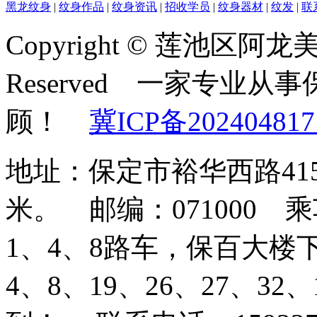
黑龙纹身
|
纹身作品
|
纹身资讯
|
招收学员
|
纹身器材
|
纹发
|
联
Copyright © 莲池区阿龙美容
Reserved 一家专业
顾！
冀ICP备202404817
地址：保定市裕华西路41
米。 邮编：071000
1、4、8路车，保百大楼
4、8、19、26、27、3